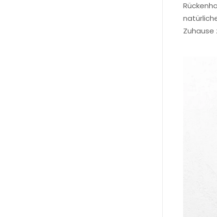
Rückenhak
natürlich
Zuhause z