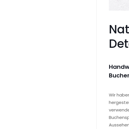
Nat
Det
Handwe
Buche
Wir haben
hergestel
verwenden
Buchenspe
Aussehen 