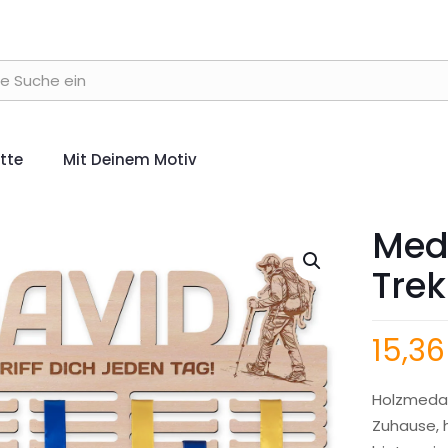
ette
Mit Deinem Motiv
Meda
Tre
15,3
Holzmedail
Zuhause, 