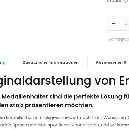
Stunden, 
Medaillen
-
Trekking,
Schlagwo
Mann
Menge
ung
Zusätzliche Informationen
Rezensionen
0
ginaldarstellung von E
 Medaillenhalter sind die perfekte Lösung für
len stolz präsentieren möchten.
igen Medaillenhalter maßgeschneidert nach Ihren Wünschen.
nden Spruch und eine sportliche Silhouette an, und wir küm