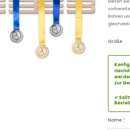
bieten sie
vorbereit
Bohren unn
gleichzeit
Größe
Konfig
nachde
werden
zur Ge
Soll
✔
Bestel
Name
*