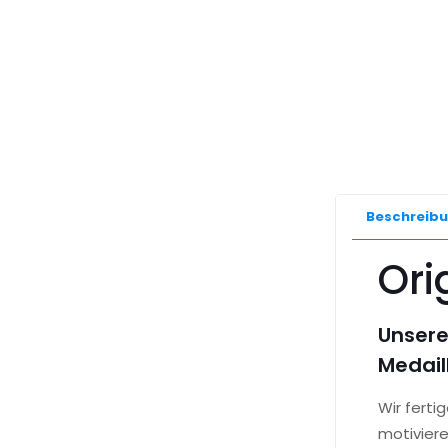
Beschreib
Ori
Unsere
Medail
Wir fert
motiviere