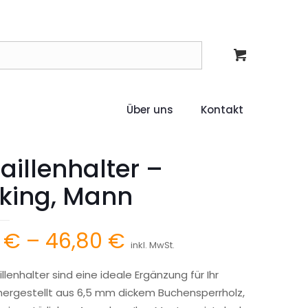
Über uns
Kontakt
illenhalter –
kking, Mann
Preisspanne:
6
€
–
46,80
€
inkl. MwSt.
15,36 €
lenhalter sind eine ideale Ergänzung für Ihr
bis
hergestellt aus 6,5 mm dickem Buchensperrholz,
46,80 €