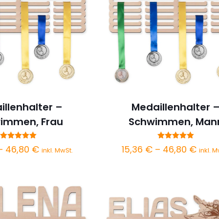
illenhalter –
Medaillenhalter 
immen, Frau
Schwimmen, Man
Bewertet
Bewertet
Preisspanne:
Preis
–
46,80
€
15,36
€
–
46,80
€
inkl. MwSt.
inkl. M
mit
mit
5.00
15,36 €
5.00
15,36
von 5
von 5
bis
bis
46,80 €
46,8