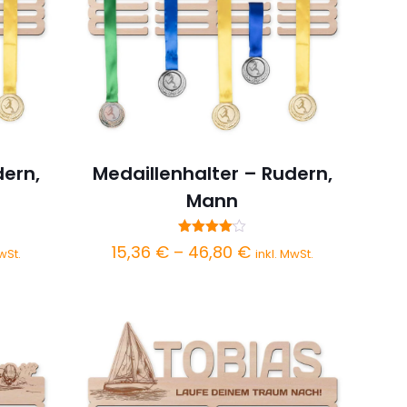
dern,
Medaillenhalter – Rudern,
Mann
Bewertet
spanne:
Preisspanne:
15,36
€
–
46,80
€
wSt.
inkl. MwSt.
mit
 €
4.00
15,36 €
von 5
bis
0 €
46,80 €