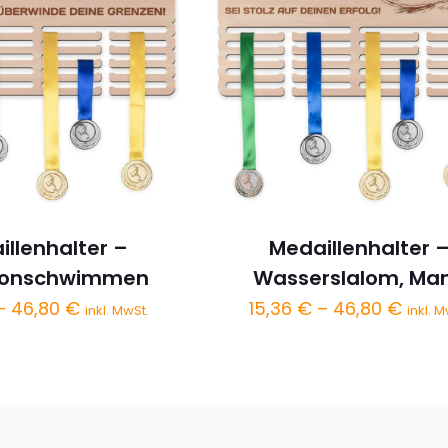
illenhalter –
Medaillenhalter 
ronschwimmen
Wasserslalom, Ma
Preisspanne:
Preis
–
46,80
€
15,36
€
–
46,80
€
inkl. MwSt.
inkl. M
15,36 €
15,36
bis
bis
46,80 €
46,8