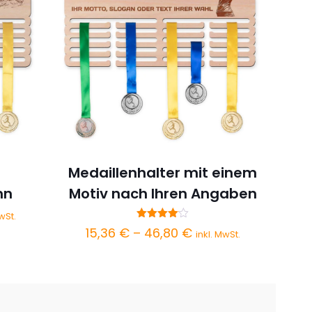
–
Medaillenhalter mit einem
nn
Motiv nach Ihren Angaben
spanne:
wSt.
Bewertet
 €
Preisspanne:
15,36
€
–
46,80
€
inkl. MwSt.
mit
4.00
15,36 €
von 5
0 €
bis
46,80 €