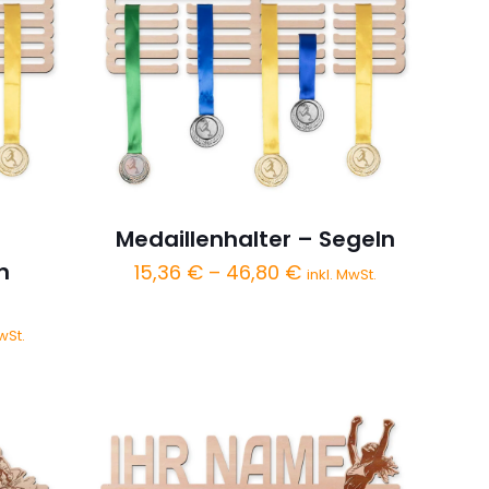
–
Medaillenhalter – Segeln
n
Preisspanne:
15,36
€
–
46,80
€
inkl. MwSt.
15,36 €
bis
spanne:
wSt.
46,80 €
 €
0 €