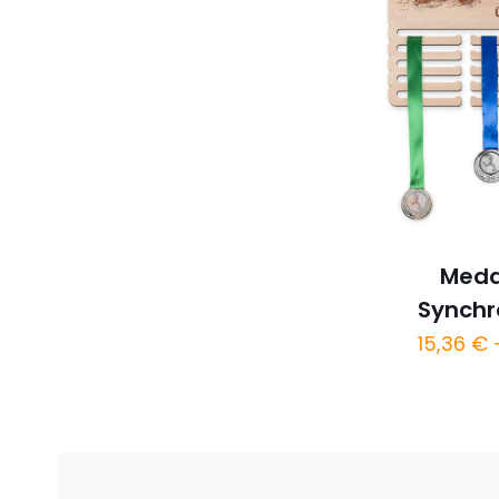
Meda
Synch
15,36
€