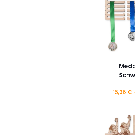
Meda
Schw
15,36
€