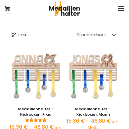
Filter
Medaillenhalter –
Medaillenhalter –
Kickboxen, Frau
Kickboxen, Mann
Preiss
15,36
€
–
46,80
€
inkl.
15,36 €
Preisspanne:
15,36
€
–
46,80
€
Bewertet
inkl.
MwSt.