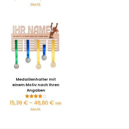
bis
mit
15,36 €
MwSt.
5.00
46,80 
bis
von 5
46,80 €
Medaillenhalter mit
einem Motiv nach Ihren
Angaben
Preisspanne:
15,36
€
–
46,80
€
Bewertet
inkl.
mit
15,36 €
MwSt.
4.00
bis
von 5
46,80 €