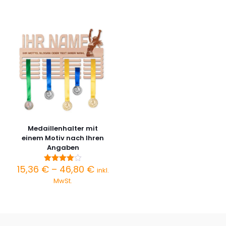
bis
bis
46,80 €
46,80 
Medaillenhalter mit
einem Motiv nach Ihren
Angaben
Preisspanne:
15,36
€
–
46,80
€
Bewertet
inkl.
mit
15,36 €
MwSt.
4.00
bis
von 5
46,80 €