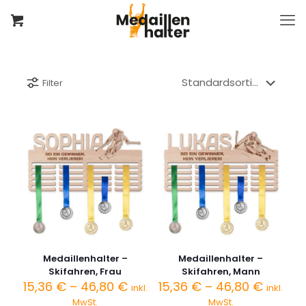
Filter
Medaillenhalter –
Medaillenhalter –
Skifahren, Frau
Skifahren, Mann
Preisspanne:
Preiss
15,36
€
–
46,80
€
15,36
€
–
46,80
€
inkl.
inkl.
15,36 €
15,36 €
MwSt.
MwSt.