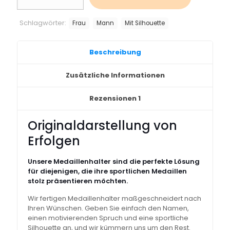
einem
Motiv
Schlagwörter:
Frau
Mann
Mit Silhouette
nach
Ihren
Angaben
Beschreibung
Menge
Zusätzliche Informationen
Rezensionen
1
Originaldarstellung von
Erfolgen
Unsere Medaillenhalter sind die perfekte Lösung
für diejenigen, die ihre sportlichen Medaillen
stolz präsentieren möchten.
Wir fertigen Medaillenhalter maßgeschneidert nach
Ihren Wünschen. Geben Sie einfach den Namen,
einen motivierenden Spruch und eine sportliche
Silhouette an, und wir kümmern uns um den Rest.