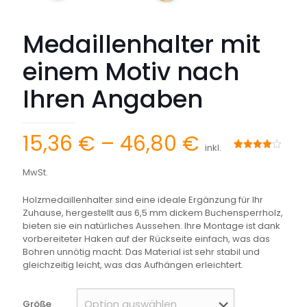
Medaillenhalter mit
einem Motiv nach
Ihren Angaben
Preisspann
15,36
€
–
46,80
€
inkl.
15,36 €
Bewertet
1
mit
4.00
MwSt.
bis
von 5,
basierend
auf
46,80 €
Holzmedaillenhalter sind eine ideale Ergänzung für Ihr
Kundenbewertung
Zuhause, hergestellt aus 6,5 mm dickem Buchensperrholz,
bieten sie ein natürliches Aussehen. Ihre Montage ist dank
vorbereiteter Haken auf der Rückseite einfach, was das
Bohren unnötig macht. Das Material ist sehr stabil und
gleichzeitig leicht, was das Aufhängen erleichtert.
Größe