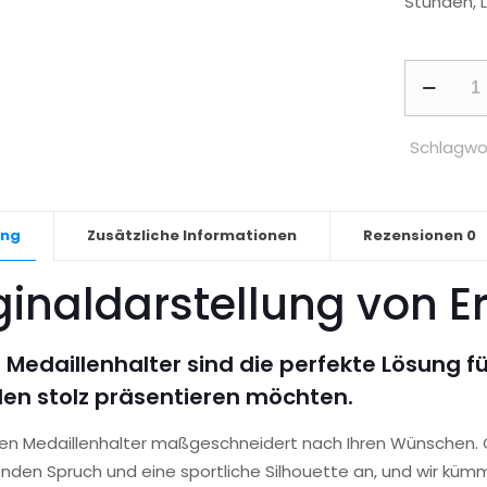
Stunden, 
Medaillen
-
Trekking,
Schlagwo
Frau
Menge
ung
Zusätzliche Informationen
Rezensionen
0
ginaldarstellung von E
 Medaillenhalter sind die perfekte Lösung für
len stolz präsentieren möchten.
igen Medaillenhalter maßgeschneidert nach Ihren Wünschen.
nden Spruch und eine sportliche Silhouette an, und wir küm