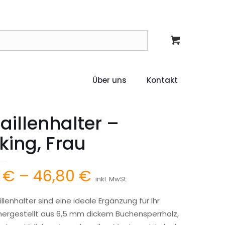
Über uns
Kontakt
illenhalter –
king, Frau
Preisspanne:
6
€
–
46,80
€
inkl. MwSt.
15,36 €
lenhalter sind eine ideale Ergänzung für Ihr
bis
hergestellt aus 6,5 mm dickem Buchensperrholz,
46,80 €