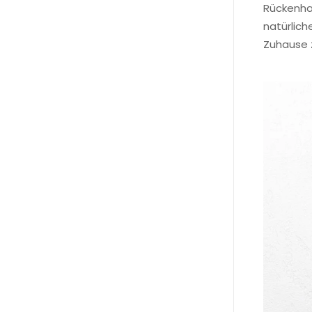
Rückenhak
natürlich
Zuhause z