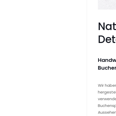
Nat
Det
Handwe
Buche
Wir haben
hergestel
verwenden
Buchenspe
Aussehen 