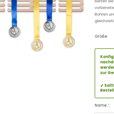
bieten sie
vorbereit
Bohren unn
gleichzeit
Größe
Konfig
nachde
werden
zur Ge
Soll
✔
Bestel
Name
*