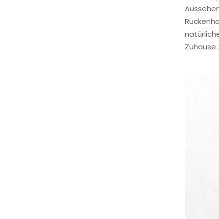
Aussehen 
Rückenhak
natürlich
Zuhause z