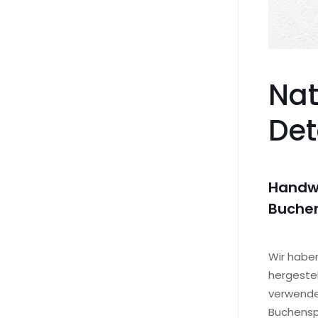
Nat
Det
Handwe
Buche
Wir haben
hergestel
verwenden
Buchenspe