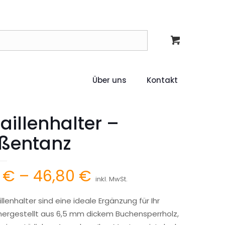
Über uns
Kontakt
illenhalter –
aßentanz
Preisspanne:
6
€
–
46,80
€
inkl. MwSt.
15,36 €
lenhalter sind eine ideale Ergänzung für Ihr
bis
hergestellt aus 6,5 mm dickem Buchensperrholz,
46,80 €