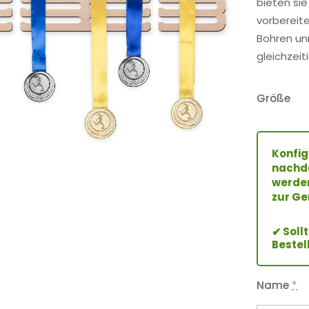
bieten sie
vorbereit
Bohren unn
gleichzeit
Größe
Konfig
nachde
werden
zur Ge
Soll
✔
Bestel
Name
*