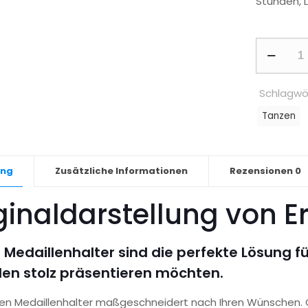
Stunden, 
Medaillen
-
Straßent
Schlagwö
Menge
Tanzen
ung
Zusätzliche Informationen
Rezensionen
0
ginaldarstellung von E
 Medaillenhalter sind die perfekte Lösung für
len stolz präsentieren möchten.
igen Medaillenhalter maßgeschneidert nach Ihren Wünschen.