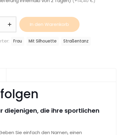
Lieferung innerhalb von 2 Tagen)
(+14,40 €)
halter
In den Warenkorb
anz
rter:
Frau
Mit Silhouette
Straßentanz
rfolgen
 diejenigen, die ihre sportlichen
 Geben Sie einfach den Namen, einen