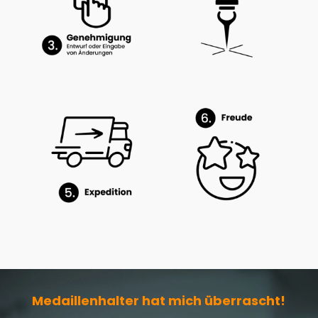
Medaillenhalter hat mich überrascht!