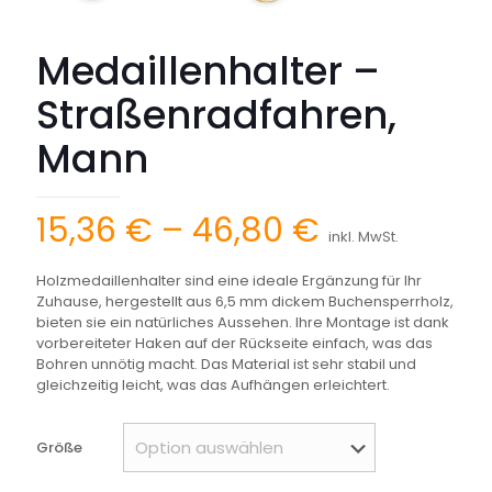
Medaillenhalter –
Straßenradfahren,
Mann
Preisspann
15,36
€
–
46,80
€
inkl. MwSt.
15,36 €
Holzmedaillenhalter sind eine ideale Ergänzung für Ihr
bis
Zuhause, hergestellt aus 6,5 mm dickem Buchensperrholz,
46,80 €
bieten sie ein natürliches Aussehen. Ihre Montage ist dank
vorbereiteter Haken auf der Rückseite einfach, was das
Bohren unnötig macht. Das Material ist sehr stabil und
gleichzeitig leicht, was das Aufhängen erleichtert.
Größe