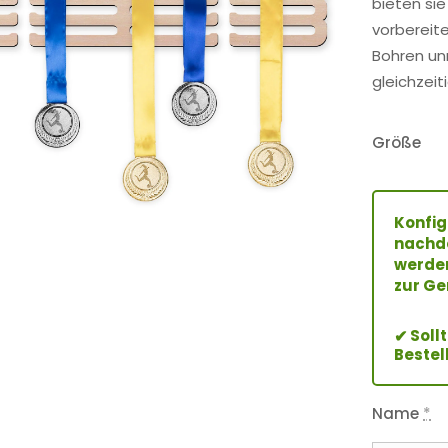
bieten sie
vorbereit
Bohren unn
gleichzeit
Größe
Konfig
nachde
werden
zur Ge
Soll
✔
Bestel
Name
*