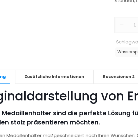
Stunden, 
Medaillen
-
Rudern,
Schlagwö
Frau
Wassersp
Menge
ung
Zusätzliche Informationen
Rezensionen
2
ginaldarstellung von E
 Medaillenhalter sind die perfekte Lösung für
len stolz präsentieren möchten.
igen Medaillenhalter maßgeschneidert nach Ihren Wünschen.