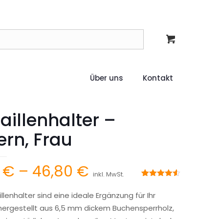
Über uns
Kontakt
illenhalter –
rn, Frau
Preisspanne:
6
€
–
46,80
€
inkl. MwSt.
15,36 €
Bewertet
2
mit
4.50
lenhalter sind eine ideale Ergänzung für Ihr
bis
von 5,
basierend
hergestellt aus 6,5 mm dickem Buchensperrholz,
46,80 €
auf