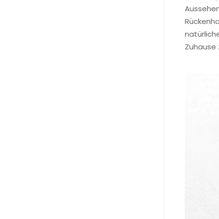
Aussehen 
Rückenhak
natürlich
Zuhause z