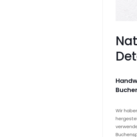
Nat
Det
Handwe
Buche
Wir haben
hergestel
verwenden
Buchenspe