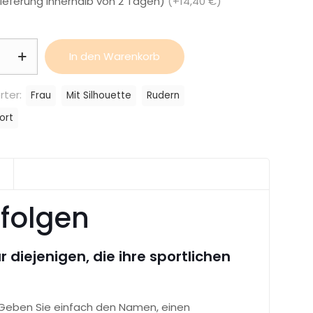
Lieferung innerhalb von 2 Tagen)
(+14,40 €)
halter
In den Warenkorb
rter:
Frau
Mit Silhouette
Rudern
ort
rfolgen
 diejenigen, die ihre sportlichen
 Geben Sie einfach den Namen, einen