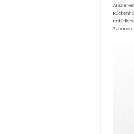
Aussehen 
Rückenhak
natürlich
Zuhause z