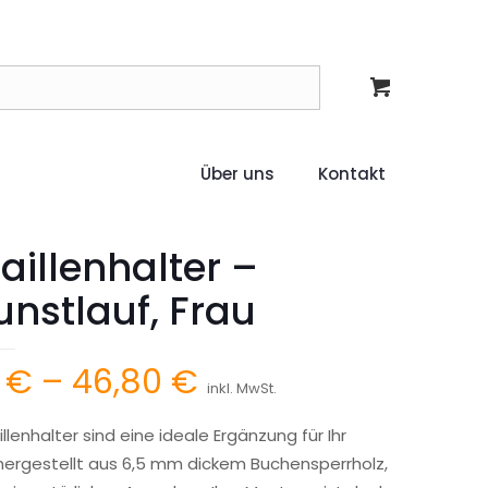
Über uns
Kontakt
illenhalter –
unstlauf, Frau
Preisspanne:
6
€
–
46,80
€
inkl. MwSt.
15,36 €
lenhalter sind eine ideale Ergänzung für Ihr
bis
hergestellt aus 6,5 mm dickem Buchensperrholz,
46,80 €