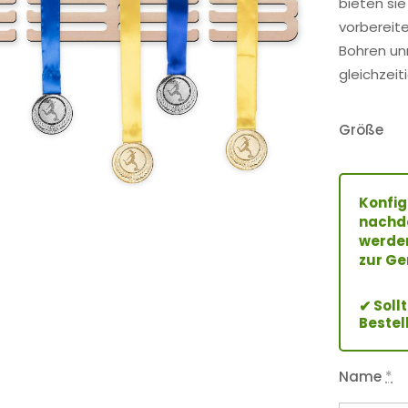
bieten sie
vorbereit
Bohren unn
gleichzeit
Größe
Konfig
nachde
werden
zur Ge
Soll
✔
Bestel
Name
*