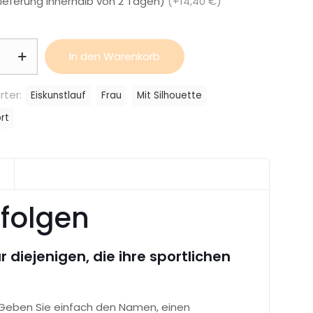
Lieferung innerhalb von 2 Tagen)
(+14,40 €)
halter
In den Warenkorb
uf,
rter:
Eiskunstlauf
Frau
Mit Silhouette
rt
rfolgen
 diejenigen, die ihre sportlichen
 Geben Sie einfach den Namen, einen