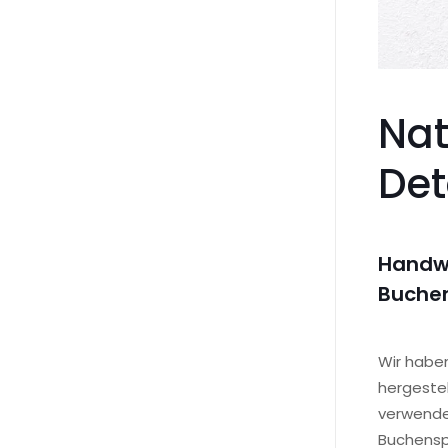
Nat
Det
Handwe
Buche
Wir haben
hergestel
verwenden
Buchenspe