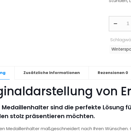
Stunden, 
Medaillen
-
Eiskunstla
Schlagwö
Frau
Winterspo
Menge
ung
Zusätzliche Informationen
Rezensionen
0
ginaldarstellung von E
 Medaillenhalter sind die perfekte Lösung für
len stolz präsentieren möchten.
igen Medaillenhalter maßgeschneidert nach Ihren Wünschen.