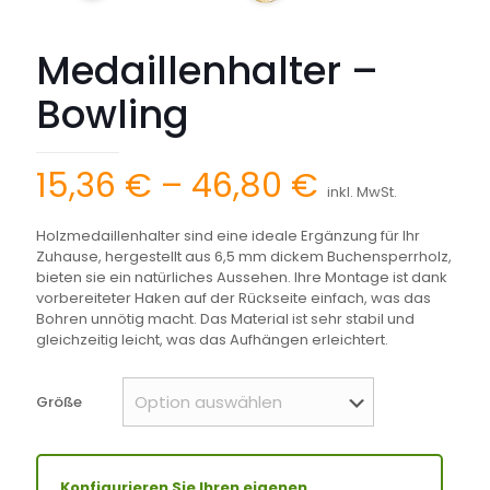
Medaillenhalter –
Bowling
Preisspann
15,36
€
–
46,80
€
inkl. MwSt.
15,36 €
Holzmedaillenhalter sind eine ideale Ergänzung für Ihr
bis
Zuhause, hergestellt aus 6,5 mm dickem Buchensperrholz,
46,80 €
bieten sie ein natürliches Aussehen. Ihre Montage ist dank
vorbereiteter Haken auf der Rückseite einfach, was das
Bohren unnötig macht. Das Material ist sehr stabil und
gleichzeitig leicht, was das Aufhängen erleichtert.
Größe
Konfigurieren Sie Ihren eigenen