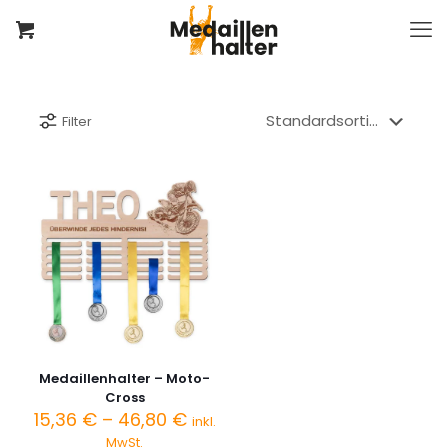
Filter
Medaillenhalter – Moto-
Cross
Preisspanne:
15,36
€
–
46,80
€
inkl.
15,36 €
MwSt.