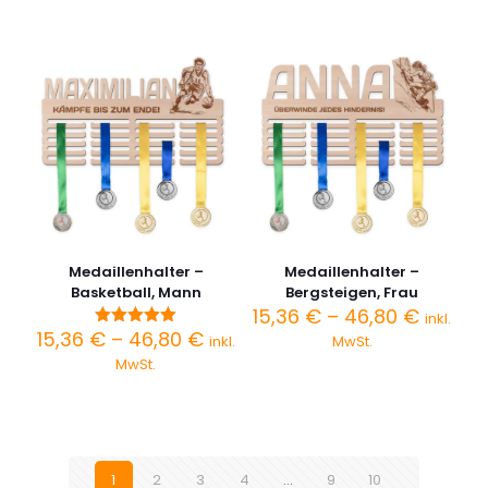
bis
bis
46,80 €
46,80 
Medaillenhalter –
Medaillenhalter –
Basketball, Mann
Bergsteigen, Frau
Preiss
15,36
€
–
46,80
€
inkl.
15,36 €
Preisspanne:
15,36
€
–
46,80
€
Bewertet
inkl.
MwSt.
bis
mit
15,36 €
MwSt.
5.00
46,80 
bis
von 5
46,80 €
1
2
3
4
…
9
10