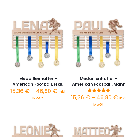
46,80 
bis
von 5
46,80 €
Medaillenhalter –
Medaillenhalter –
American Football, Frau
American Football, Mann
Preisspanne:
15,36
€
–
46,80
€
inkl.
15,36 €
Preiss
15,36
€
–
46,80
€
Bewertet
MwSt.
inkl.
bis
mit
15,36 €
MwSt.
5.00
46,80 €
bis
von 5
46,80 