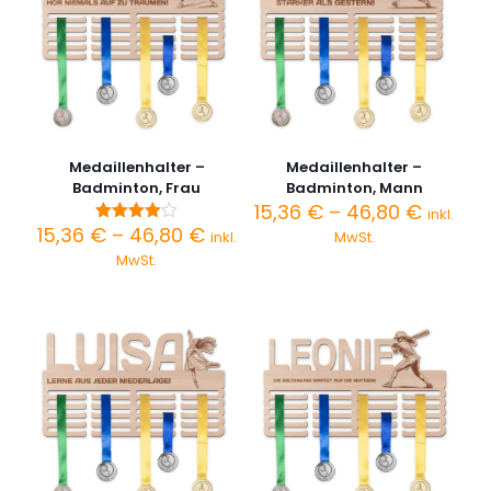
Medaillenhalter –
Medaillenhalter –
Badminton, Frau
Badminton, Mann
Preiss
15,36
€
–
46,80
€
inkl.
15,36 €
Preisspanne:
15,36
€
–
46,80
€
Bewertet
inkl.
MwSt.
bis
mit
15,36 €
MwSt.
4.00
46,80 
bis
von 5
46,80 €