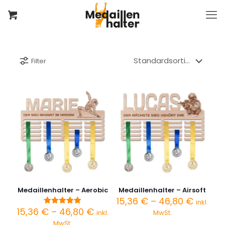
Filter
Medaillenhalter – Aerobic
Medaillenhalter – Airsoft
Preiss
15,36
€
–
46,80
€
inkl.
15,36 €
Preisspanne:
15,36
€
–
46,80
€
Bewertet
inkl.
MwSt.
bis
mit
15,36 €
MwSt.
5.00