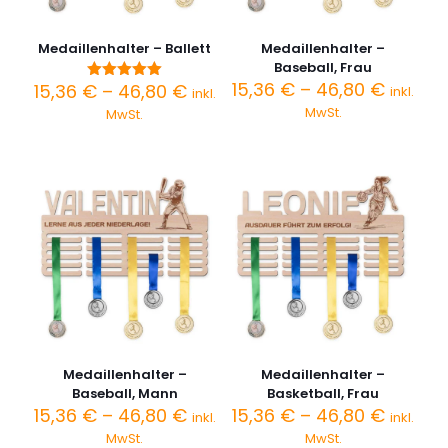
Medaillenhalter – Ballett
Medaillenhalter –
Baseball, Frau
Preiss
15,36
€
–
46,80
€
Preisspanne:
15,36
€
–
46,80
€
Bewertet
inkl.
inkl.
15,36 €
mit
15,36 €
MwSt.
MwSt.
5.00
bis
bis
von 5
46,80 
46,80 €
Medaillenhalter –
Medaillenhalter –
Baseball, Mann
Basketball, Frau
Preisspanne:
Preiss
15,36
€
–
46,80
€
15,36
€
–
46,80
€
inkl.
inkl.
15,36 €
15,36 €
MwSt.
MwSt.