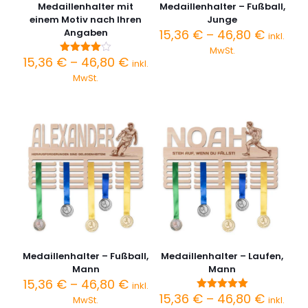
Medaillenhalter mit
Medaillenhalter – Fußball,
einem Motiv nach Ihren
Junge
Preiss
Angaben
15,36
€
–
46,80
€
inkl.
15,36 €
MwSt.
bis
Preisspanne:
15,36
€
–
46,80
€
Bewertet
inkl.
46,80 
mit
15,36 €
MwSt.
4.00
bis
von 5
46,80 €
Medaillenhalter – Fußball,
Medaillenhalter – Laufen,
Mann
Mann
Preisspanne:
15,36
€
–
46,80
€
inkl.
15,36 €
Preiss
15,36
€
–
46,80
€
Bewertet
MwSt.
inkl.
mit