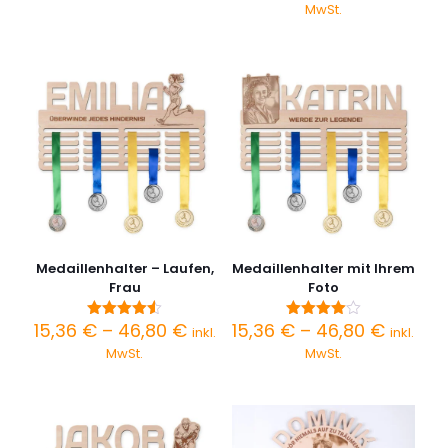
bis
15,36 €
MwSt.
5.00
46,80 €
bis
von 5
46,80 
Medaillenhalter – Laufen,
Medaillenhalter mit Ihrem
Frau
Foto
Preisspanne:
Preiss
15,36
€
–
46,80
€
15,36
€
–
46,80
€
Bewertet
Bewertet
inkl.
inkl.
mit
mit
15,36 €
15,36 €
MwSt.
MwSt.
4.50
4.00
bis
bis
von 5
von 5
46,80 €
46,80 