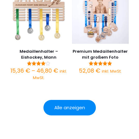
Medaillenhalter –
Premium Medaillenhalter
Eishockey, Mann
mit großem Foto
Preisspanne:
15,36
€
–
46,80
€
52,08
€
Bewertet
Bewertet
inkl.
inkl. MwSt.
mit
mit
15,36 €
MwSt.
4.00
5.00
bis
von 5
von 5
46,80 €
Alle anzeigen