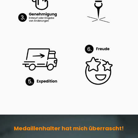
Medaillenhalter hat mich überrascht!