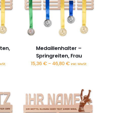
ten,
Medaillenhalter –
Springreiten, Frau
spanne:
Preisspanne:
15,36
€
–
46,80
€
wSt.
inkl. MwSt.
 €
15,36 €
bis
0 €
46,80 €