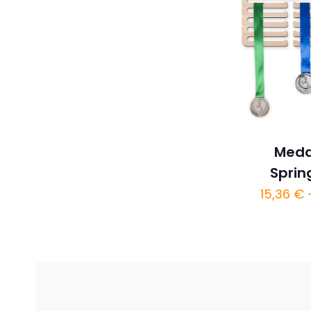
Meda
Sprin
15,36
€