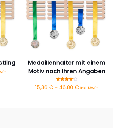
stling
Medaillenhalter mit einem
Motiv nach Ihren Angaben
spanne:
wSt.
 €
Bewertet
Preisspanne:
15,36
€
–
46,80
€
inkl. MwSt.
mit
0 €
4.00
15,36 €
von 5
bis
46,80 €