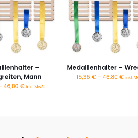
illenhalter –
Medaillenhalter – Wre
greiten, Mann
Preis
15,36
€
–
46,80
€
inkl. M
15,36
Preisspanne:
–
46,80
€
inkl. MwSt.
bis
15,36 €
46,8
bis
46,80 €