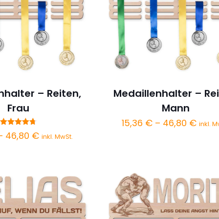
nhalter – Reiten,
Medaillenhalter – Rei
Frau
Mann
Preis
15,36
€
–
46,80
€
inkl. M
Bewertet
Preisspanne:
15,36
–
46,80
€
inkl. MwSt.
mit
4.67
15,36 €
bis
von 5
bis
46,8
46,80 €